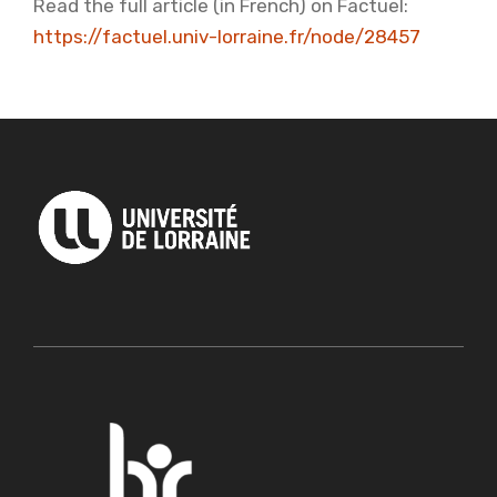
Read the full article (in French) on Factuel:
https://factuel.univ-lorraine.fr/node/28457