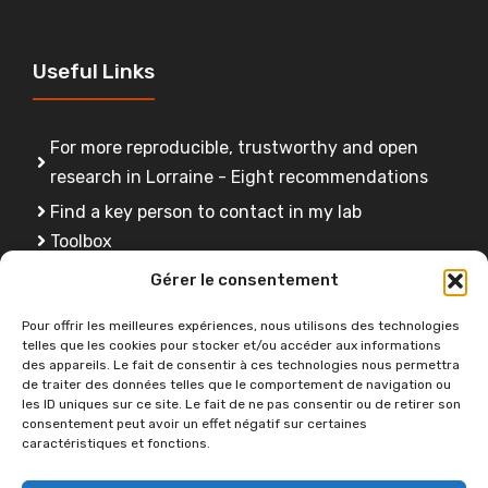
Useful Links
For more reproducible, trustworthy and open
research in Lorraine - Eight recommendations
Find a key person to contact in my lab
Toolbox
FAQ
Gérer le consentement
Training
Pour offrir les meilleures expériences, nous utilisons des technologies
telles que les cookies pour stocker et/ou accéder aux informations
des appareils. Le fait de consentir à ces technologies nous permettra
de traiter des données telles que le comportement de navigation ou
Do you have a question ?
les ID uniques sur ce site. Le fait de ne pas consentir ou de retirer son
consentement peut avoir un effet négatif sur certaines
caractéristiques et fonctions.