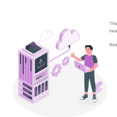
The
hea
Rea