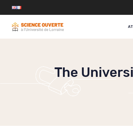
Skip
to
content
AT
The Universi