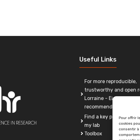
Useful Links
For more reproducible,
trustworthy and open r
Lorraine - Eight
recommendations
Find a key person to co
Pour offrir 
cookies pou
my lab
consentir à
Toolbox
comportemen