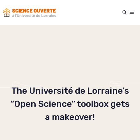
Skip
to
ME
content
The Université de Lorraine’s
“Open Science” toolbox gets
a makeover!