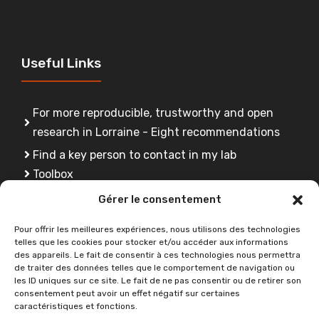
Useful Links
For more reproducible, trustworthy and open
research in Lorraine - Eight recommendations
Find a key person to contact in my lab
Toolbox
FAQ
Gérer le consentement
Training
Pour offrir les meilleures expériences, nous utilisons des technologies
telles que les cookies pour stocker et/ou accéder aux informations
des appareils. Le fait de consentir à ces technologies nous permettra
de traiter des données telles que le comportement de navigation ou
Do you have a question ?
les ID uniques sur ce site. Le fait de ne pas consentir ou de retirer son
consentement peut avoir un effet négatif sur certaines
caractéristiques et fonctions.