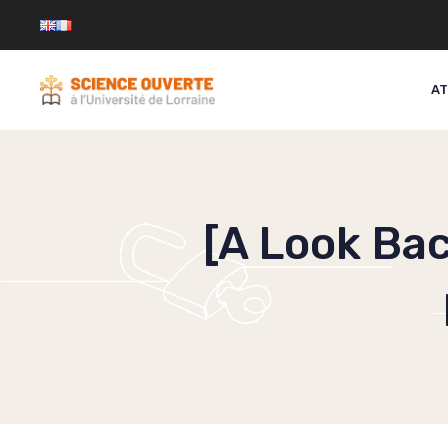
Skip
to
content
AT
[A Look Bac