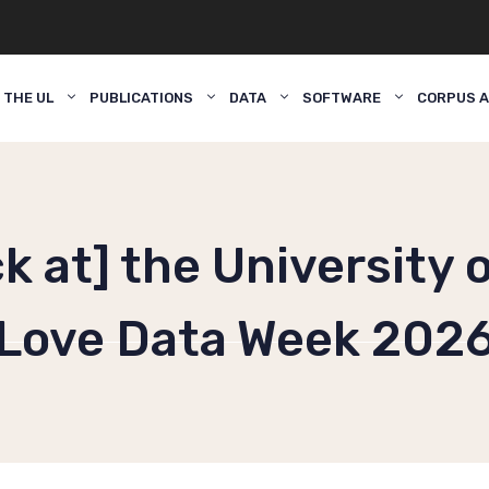
 THE UL
PUBLICATIONS
DATA
SOFTWARE
CORPUS A
k at] the University o
Love Data Week 202