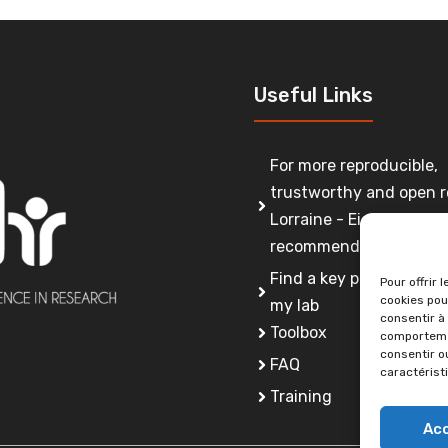
Useful Links
For more reproducible,
trustworthy and open r
Lorraine - Eight
recommendations
Find a key person to co
Pour offrir 
cookies pou
my lab
consentir à
Toolbox
comportemen
consentir o
FAQ
caractérist
Training
Ac