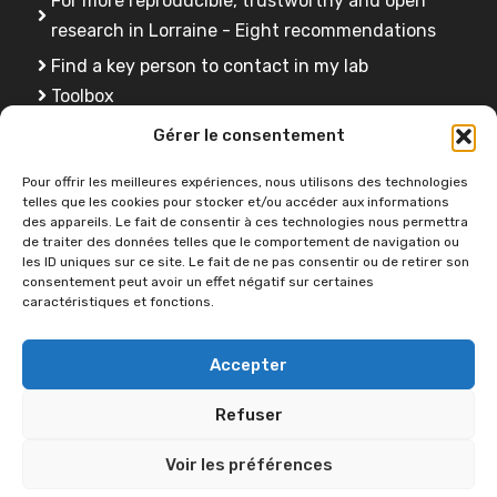
For more reproducible, trustworthy and open
research in Lorraine - Eight recommendations
Find a key person to contact in my lab
Toolbox
FAQ
Gérer le consentement
Training
Pour offrir les meilleures expériences, nous utilisons des technologies
telles que les cookies pour stocker et/ou accéder aux informations
des appareils. Le fait de consentir à ces technologies nous permettra
de traiter des données telles que le comportement de navigation ou
Do you have a question ?
les ID uniques sur ce site. Le fait de ne pas consentir ou de retirer son
consentement peut avoir un effet négatif sur certaines
caractéristiques et fonctions.
Contact us
Accepter
Refuser
Voir les préférences
2026 © OPEN SCIENCE -
Université de Lorraine
•
Accessibility