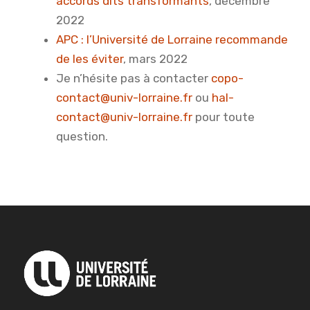
accords dits transformants
, décembre
2022
APC : l’Université de Lorraine recommande
de les éviter
, mars 2022
Je n’hésite pas à contacter
copo-
contact@univ-lorraine.fr
ou
hal-
contact@univ-lorraine.fr
pour toute
question.