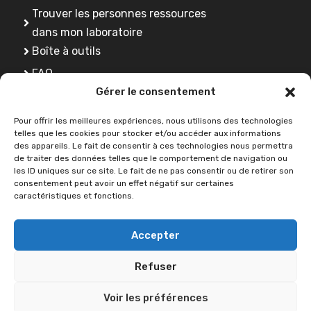
Trouver les personnes ressources
dans mon laboratoire
Boîte à outils
FAQ
Gérer le consentement
Se former
Pour offrir les meilleures expériences, nous utilisons des technologies
telles que les cookies pour stocker et/ou accéder aux informations
des appareils. Le fait de consentir à ces technologies nous permettra
Une question ?
de traiter des données telles que le comportement de navigation ou
les ID uniques sur ce site. Le fait de ne pas consentir ou de retirer son
consentement peut avoir un effet négatif sur certaines
caractéristiques et fonctions.
Contactez-nous
Accepter
Refuser
2026 © SCIENCE OUVERTE -
Université de Lorraine
•
Déclaration
Voir les préférences