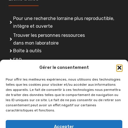
Pour une recherche lorraine plus reproductible,
intègre et ouverte
Trouver les personnes ressources
dans mon laboratoire
Boîte à outils
FAQ
Gérer le consentement
Se former
Pour offrir les meilleures expériences, nous utilisons des technologies
telles que les cookies pour stocker et/ou accéder aux informations
des appareils. Le fait de consentir à ces technologies nous permettra
Une question ?
de traiter des données telles que le comportement de navigation ou
les ID uniques sur ce site. Le fait de ne pas consentir ou de retirer son
consentement peut avoir un effet négatif sur certaines
caractéristiques et fonctions.
Contactez-nous
Accepter