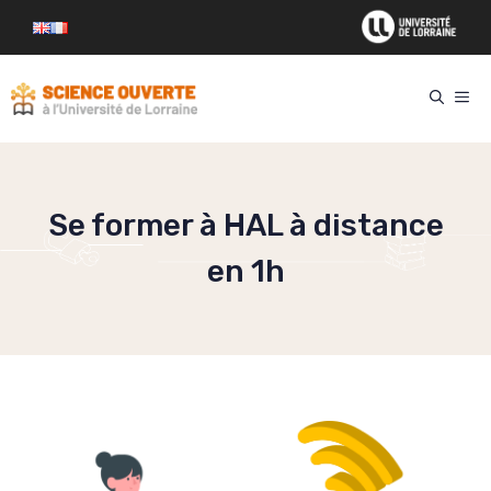
Aller
au
contenu
ME
Se former à HAL à distance
en 1h