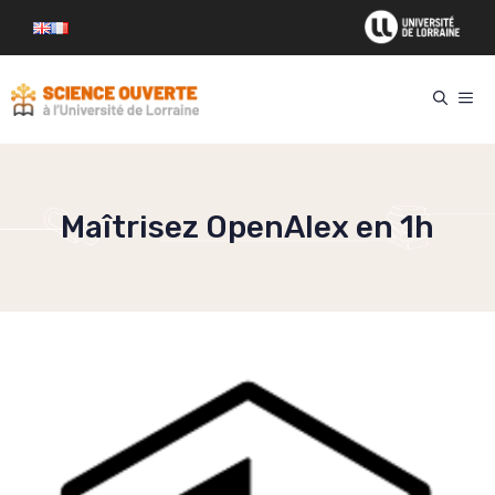
Aller
au
contenu
ME
Maîtrisez OpenAlex en 1h