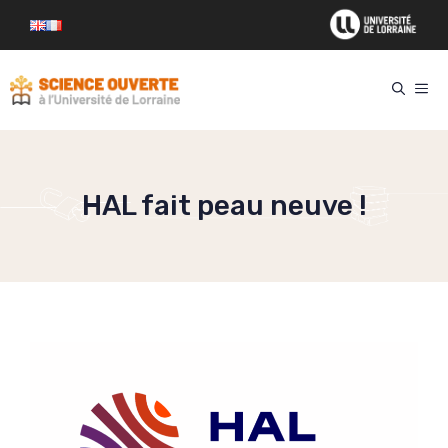
Aller
au
contenu
ME
HAL fait peau neuve !