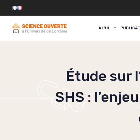
Aller
au
contenu
À L’UL
PUBLICA
Étude sur l
SHS : l’enje