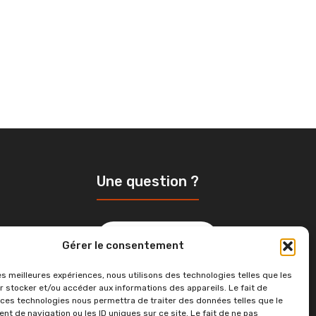
Une question ?
aine plus
Contactez-nous
Gérer le consentement
et ouverte
ressources
les meilleures expériences, nous utilisons des technologies telles que les
r stocker et/ou accéder aux informations des appareils. Le fait de
 ces technologies nous permettra de traiter des données telles que le
t de navigation ou les ID uniques sur ce site. Le fait de ne pas