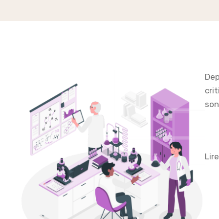
Dep
cri
son
Lir