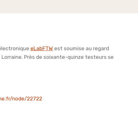
 électronique
eLabFTW
est soumise au regard
de Lorraine. Près de soixante-quinze testeurs se
ine.fr/node/22722