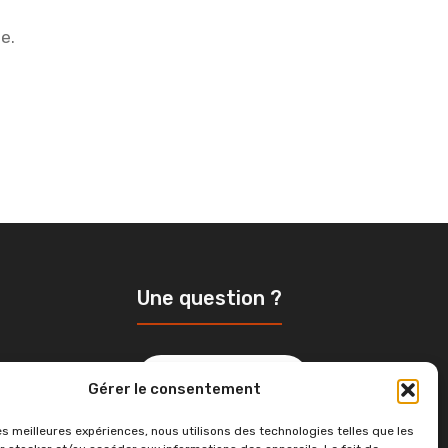
e.
Une question ?
aine plus
Contactez-nous
Gérer le consentement
et ouverte
ressources
les meilleures expériences, nous utilisons des technologies telles que les