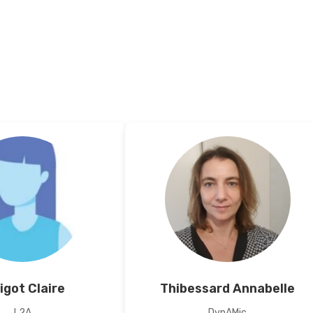
igot Claire
Thibessard Annabelle
L2A
DynAMic