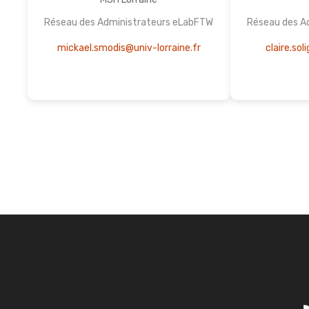
Réseau des Administrateurs eLabFTW
Réseau des A
mickael.smodis@univ-lorraine.fr
claire.sol