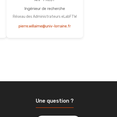
W
Ingénieur de recherche
Réseau des Administrateurs eLabFTW
pierre.willaime@univ-lorraine.fr
Une question ?