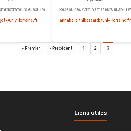
dministrateurs eLabFTW
Réseau des Administrateurs eLabFT
igot@univ-lorraine.fr
annabelle.thibessard@univ-lorraine.fr
« Premier
‹ Précédent
1
2
3
Liens utiles