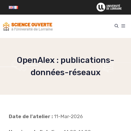
Aller
au
contenu
ME
OpenAlex : publications-
données-réseaux
Date de l'atelier :
11-Mar-2026