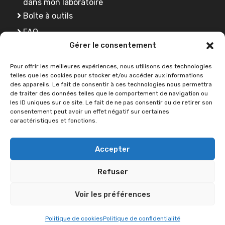
dans mon laboratoire
Boîte à outils
FAQ
Gérer le consentement
Se former
Pour offrir les meilleures expériences, nous utilisons des technologies
telles que les cookies pour stocker et/ou accéder aux informations
des appareils. Le fait de consentir à ces technologies nous permettra
Une question ?
de traiter des données telles que le comportement de navigation ou
les ID uniques sur ce site. Le fait de ne pas consentir ou de retirer son
consentement peut avoir un effet négatif sur certaines
caractéristiques et fonctions.
Contactez-nous
Accepter
Refuser
2026 © SCIENCE OUVERTE -
Université de Lorraine
•
Déclaration
Voir les préférences
d'accessibilité
•
Aide à la navigation
•
Plan du site
•
Mentions légales
•
Politiques de confidentialité
Politique de cookies
Politique de confidentialité