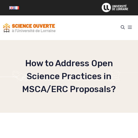
Aller
au
contenu
ME
How to Address Open
Science Practices in
MSCA/ERC Proposals?