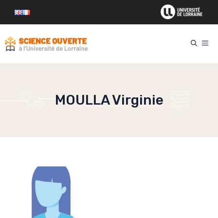
Aller
au
contenu
ME
MOULLA Virginie