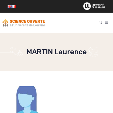
Aller
au
contenu
ME
MARTIN Laurence