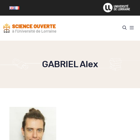
Aller
au
contenu
ME
GABRIEL Alex