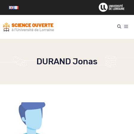
Aller
au
contenu
ME
DURAND Jonas