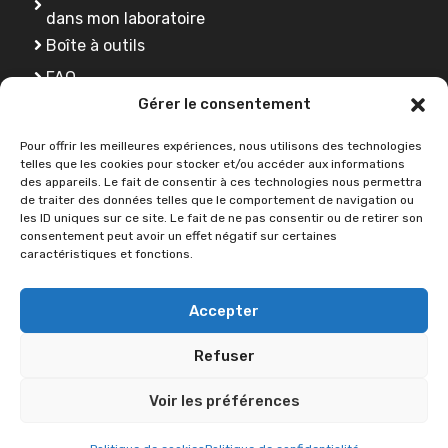
dans mon laboratoire
Boîte à outils
FAQ
Gérer le consentement
Se former
Pour offrir les meilleures expériences, nous utilisons des technologies
telles que les cookies pour stocker et/ou accéder aux informations
des appareils. Le fait de consentir à ces technologies nous permettra
Une question ?
de traiter des données telles que le comportement de navigation ou
les ID uniques sur ce site. Le fait de ne pas consentir ou de retirer son
consentement peut avoir un effet négatif sur certaines
caractéristiques et fonctions.
Contactez-nous
Accepter
Refuser
2026 © SCIENCE OUVERTE -
Université de Lorraine
•
Déclaration
Voir les préférences
d'accessibilité
•
Aide à la navigation
•
Plan du site
•
Mentions légales
•
Politiques de confidentialité