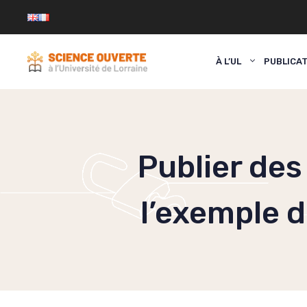
Aller
au
contenu
À L’UL
PUBLICA
Publier des
l’exemple 