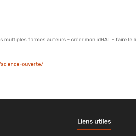
 multiples formes auteurs – créer mon idHAL – faire le 
bu/science-ouverte/
Liens utiles